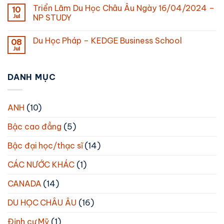
Triển Lãm Du Học Châu Âu Ngày 16/04/2024 –
10
Jul
NP STUDY
Du Học Pháp – KEDGE Business School
08
Jul
DANH MỤC
ANH
(10)
Bậc cao đẳng
(5)
Bậc đại học/thạc sĩ
(14)
CÁC NƯỚC KHÁC
(1)
CANADA
(14)
DU HỌC CHÂU ÂU
(16)
Định cư Mỹ
(1)