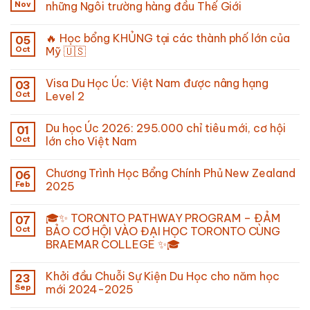
Nov
những Ngôi trường hàng đầu Thế Giới
🔥 Học bổng KHỦNG tại các thành phố lớn của
05
Oct
Mỹ 🇺🇸
Visa Du Học Úc: Việt Nam được nâng hạng
03
Oct
Level 2
Du học Úc 2026: 295.000 chỉ tiêu mới, cơ hội
01
Oct
lớn cho Việt Nam
Chương Trình Học Bổng Chính Phủ New Zealand
06
Feb
2025
🎓✨ TORONTO PATHWAY PROGRAM – ĐẢM
07
Oct
BẢO CƠ HỘI VÀO ĐẠI HỌC TORONTO CÙNG
BRAEMAR COLLEGE ✨🎓
Khởi đầu Chuỗi Sự Kiện Du Học cho năm học
23
Sep
mới 2024-2025