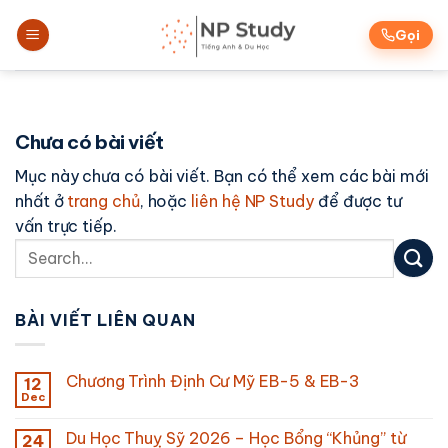
Skip
to
Gọi
content
Chưa có bài viết
Mục này chưa có bài viết. Bạn có thể xem các bài mới
nhất ở
trang chủ
, hoặc
liên hệ NP Study
để được tư
vấn trực tiếp.
BÀI VIẾT LIÊN QUAN
Chương Trình Định Cư Mỹ EB-5 & EB-3
12
Dec
Du Học Thuỵ Sỹ 2026 – Học Bổng “Khủng” từ
24