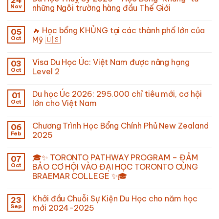
24
Nov
những Ngôi trường hàng đầu Thế Giới
🔥 Học bổng KHỦNG tại các thành phố lớn của
05
Oct
Mỹ 🇺🇸
Visa Du Học Úc: Việt Nam được nâng hạng
03
Oct
Level 2
Du học Úc 2026: 295.000 chỉ tiêu mới, cơ hội
01
Oct
lớn cho Việt Nam
Chương Trình Học Bổng Chính Phủ New Zealand
06
Feb
2025
🎓✨ TORONTO PATHWAY PROGRAM – ĐẢM
07
Oct
BẢO CƠ HỘI VÀO ĐẠI HỌC TORONTO CÙNG
BRAEMAR COLLEGE ✨🎓
Khởi đầu Chuỗi Sự Kiện Du Học cho năm học
23
Sep
mới 2024-2025