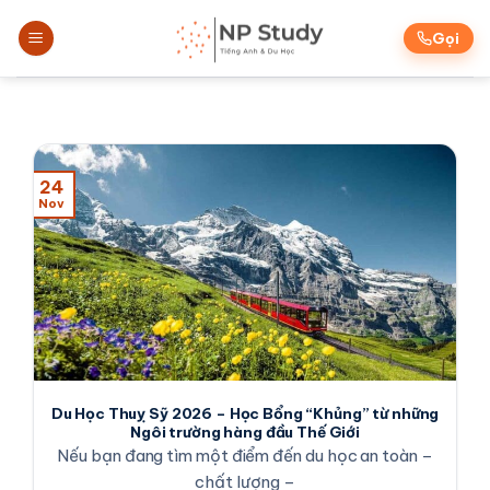
Skip
to
Gọi
content
24
Nov
Du Học Thuỵ Sỹ 2026 – Học Bổng “Khủng” từ những
Ngôi trường hàng đầu Thế Giới
Nếu bạn đang tìm một điểm đến du học an toàn –
chất lượng –