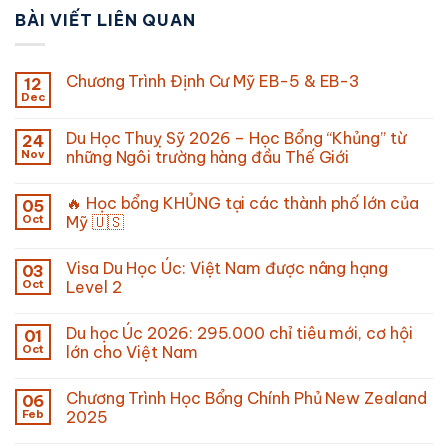
BÀI VIẾT LIÊN QUAN
Chương Trình Định Cư Mỹ EB-5 & EB-3
12
Dec
Du Học Thuỵ Sỹ 2026 – Học Bổng “Khủng” từ
24
Nov
những Ngôi trường hàng đầu Thế Giới
🔥 Học bổng KHỦNG tại các thành phố lớn của
05
Oct
Mỹ 🇺🇸
Visa Du Học Úc: Việt Nam được nâng hạng
03
Oct
Level 2
Du học Úc 2026: 295.000 chỉ tiêu mới, cơ hội
01
Oct
lớn cho Việt Nam
Chương Trình Học Bổng Chính Phủ New Zealand
06
Feb
2025