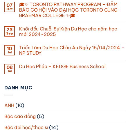
🎓✨ TORONTO PATHWAY PROGRAM – ĐẢM
07
Oct
BẢO CƠ HỘI VÀO ĐẠI HỌC TORONTO CÙNG
BRAEMAR COLLEGE ✨🎓
Khởi đầu Chuỗi Sự Kiện Du Học cho năm học
23
Sep
mới 2024-2025
Triển Lãm Du Học Châu Âu Ngày 16/04/2024 –
10
Jul
NP STUDY
Du Học Pháp – KEDGE Business School
08
Jul
DANH MỤC
ANH
(10)
Bậc cao đẳng
(5)
Bậc đại học/thạc sĩ
(14)