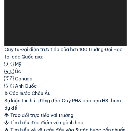
Quy tụ Đại diện trực tiếp của hơn 100 trường Đại Học
tại các Quốc gia:
🇺🇸 Mỹ
🇦🇺 Úc
🇨🇦 Canada
🇬🇧 Anh Quốc
& Các nước Châu Âu
Sự kiện thu hút đông đảo Quý PH& các bạn HS tham
dự để
🌟 Trao đổi trực tiếp với trường
🌟 Tìm hiểu đặc điểm về ngành học
🌟 Tìm hiểu về yêu cầu đầu vào & các bước cần chuẩn