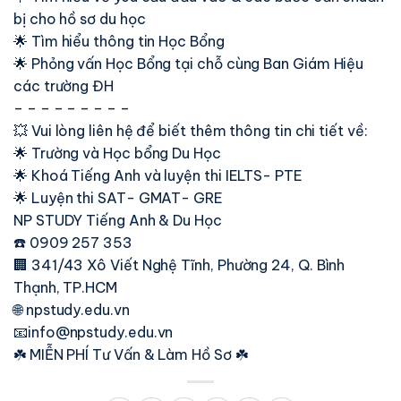
bị cho hồ sơ du học
🌟 Tìm hiểu thông tin Học Bổng
🌟 Phỏng vấn Học Bổng tại chỗ cùng Ban Giám Hiệu
các trường ĐH
– – – – – – – – –
💥 Vui lòng liên hệ để biết thêm thông tin chi tiết về:
🌟 Trường và Học bổng Du Học
🌟 Khoá Tiếng Anh và luyện thi IELTS- PTE
🌟 Luyện thi SAT- GMAT- GRE
NP STUDY Tiếng Anh & Du Học
☎️ 0909 257 353
🏢 341/43 Xô Viết Nghệ Tĩnh, Phường 24, Q. Bình
Thạnh, TP.HCM
🌐 npstudy.edu.vn
📧info@npstudy.edu.vn
☘️ MIỄN PHÍ Tư Vấn & Làm Hồ Sơ ☘️