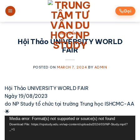
Skip
to
Gọi
content
HỌC BỔNG
Hội Thảo UNIVERSITY WORLD
FAIR
POSTED ON
MARCH 7, 2024
BY
ADMIN
Hội Thảo UNIVERSITY WORLD FAIR
Ngày 19/08/2023
do NP Study tổ chức tại trường Trung học ISHCMC-AA
🌟
Video
Media error: Format(s) not supported or source(s) not found
Download File: https://npstudy.edu.vn/wp-content/uploads/2024/03/NP-Study.mp4?
Player
_=1