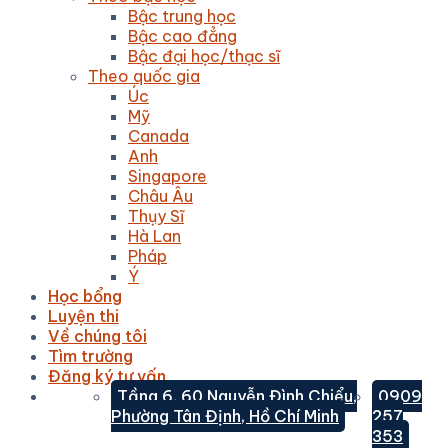
Bậc trung học
Bậc cao đẳng
Bậc đại học/thạc sĩ
Theo quốc gia
Úc
Mỹ
Canada
Anh
Singapore
Châu Âu
Thụy Sĩ
Hà Lan
Pháp
Ý
Học bổng
Luyện thi
Về chúng tôi
Tìm trường
Đăng ký tư vấn
Tầng 6, 60 Nguyễn Đình Chiểu,
0909
Phường Tân Định, Hồ Chí Minh
257
353