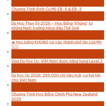
Dec
Chương Trình Định Cư Mỹ EB-5 & EB-3
24
Nov
Du Học Thuỵ Sỹ 2026 – Học Bổng “Khủng” từ
những Ngôi trường hàng đầu Thế Giới
05
Oct
🔥 Học bổng KHỦNG tại các thành phố lớn của Mỹ
🇺🇸
03
Oct
Visa Du Học Úc: Việt Nam được nâng hạng Level 2
01
Oct
Du học Úc 2026: 295.000 chỉ tiêu mới, cơ hội lớn
cho Việt Nam
06
Feb
Chương Trình Học Bổng Chính Phủ New Zealand
2025
07