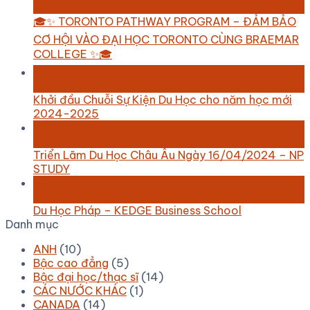
Oct
🎓✨ TORONTO PATHWAY PROGRAM – ĐẢM BẢO
CƠ HỘI VÀO ĐẠI HỌC TORONTO CÙNG BRAEMAR
COLLEGE ✨🎓
23
Sep
Khởi đầu Chuỗi Sự Kiện Du Học cho năm học mới
2024-2025
10
Jul
Triển Lãm Du Học Châu Âu Ngày 16/04/2024 – NP
STUDY
08
Jul
Du Học Pháp – KEDGE Business School
Danh mục
ANH
(10)
Bậc cao đẳng
(5)
Bậc đại học/thạc sĩ
(14)
CÁC NƯỚC KHÁC
(1)
CANADA
(14)