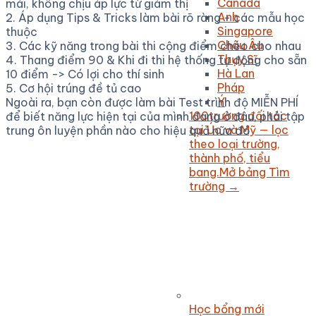
Canada
mái, không chịu áp lực từ giám thị
Anh
2. Áp dụng Tips & Tricks làm bài rõ ràng + các mẫu học
Singapore
thuộc
Châu Âu
3. Các kỹ năng trong bài thi cộng điểm chéo cho nhau
Thụy Sĩ
4. Thang điểm 90 & Khi đi thi hệ thống tự động cho sẵn
Hà Lan
10 điểm -> Có lợi cho thí sinh
Pháp
5. Cơ hội trúng đề tủ cao
Ý
Ngoài ra, bạn còn được làm bài Test trình độ MIỄN PHÍ
100
trường đối tác
để biết năng lực hiện tại của mình đang ở đâu, phải tập
tại Úc và Mỹ — lọc
trung ôn luyện phần nào cho hiệu quả nữa đó
theo loại trường,
thành phố, tiểu
bang.
Mở bảng Tìm
trường →
Học bổng mới