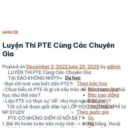
Skip
to
content
Luyện Thi
Luyện Thi PTE Cùng Các Chuyên
Gia
Posted on
December 2, 2022
June 23, 2025
by
admin
LUYỆN THI PTE Cùng Các Chuyên Gia.
Du học
TẠI SAO KHÔNG NHỈ??!
Theo bậc học
-Bạn chỉ mới vừa biết đến PTE?
Bậc trung học
-Chưa hiểu rõ PTE là gì và cấu trúc đề thi ra sao và phải
Bậc cao đẳng
học như thế nào?
Bậc đại
-Liệu PTE có thực sự “dễ” như mọi người đều nói?
học/thạc sĩ
Tất cả sẽ được giải đáp tại LỚP HỌC THỬ MIỄN PHÍ từ
Theo quốc gia
NP STUDY
Úc
PTE CÓ NHỮNG ĐIỂM GÌ NỔI BẬT?
Mỹ
1. Bài thi hoàn toàn trên máy tính -> Công bằng, thoải