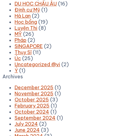
DU HỌC CHÂU ÂU
(16)
Định cư Mỹ
(1)
Hà Lan
(2)
Học bổng
(19)
Luyện Thi
(8)
MỸ
(26)
Pháp
(2)
SINGAPORE
(2)
Thụy Sĩ
(11)
Úc
(25)
Uncategorized @vi
(2)
Ý
(1)
Archives
December 2025
(1)
November 2025
(1)
October 2025
(3)
February 2025
(1)
October 2024
(1)
September 2024
(1)
July 2024
(2)
June 2024
(3)