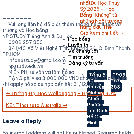
nhất
Du Học Thuỵ
Sỹ 2026 – Học
Bổng “Khủng” từ
———————
những Ngôi trường
Vui lòng liên hệ để biết thêm thông tin chi tiết về
hàng đầu Thế
trường và Học bổng
Giới
Xem chi tiết →
NP STUDY Tiếng Anh & Du Học
Học bổng
0909 257 353
Luyện thi
341/43 Xô Viết Nghệ Tĩnh, Phường 24, Q. Bình Thạnh,
Về chúng tôi
TP.HCM
Tìm trường
infonpstudy@gmail.com
Đăng ký tư vấn
npstudy.edu.vn
MIỄN PHÍ tư vấn và làm hồ sơ
Tầng 6,
0909
TẶNG phí visa 3,000,000 VND cho các HS đậu visa
60
257
khi apply hồ sơ du học đến hết 31/12/2022
Nguyễn
353
Đình
Trường Đại Học Wollongong – Học Bổng 30%
Chiểu,
Phường
KENT Institute Australia
Tân Định,
Hồ Chí
Leave a Reply
Minh
Your email address will not be published.
Required fields